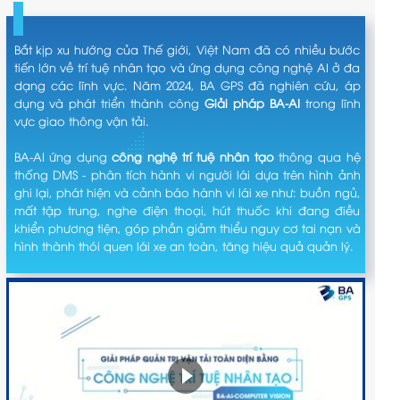
Bắt kịp xu hướng của Thế giới, Việt Nam đã có nhiều bước
tiến lớn về trí tuệ nhân tạo và ứng dụng công nghệ AI ở đa
dạng các lĩnh vực. Năm 2024, BA GPS đã nghiên cứu, áp
dụng và phát triển thành công
Giải pháp BA-AI
trong lĩnh
vực giao thông vận tải.
BA-AI ứng dụng
công nghệ trí tuệ nhân tạo
thông qua hệ
thống DMS - phân tích hành vi người lái dựa trên hình ảnh
ghi lại, phát hiện và cảnh báo hành vi lái xe như: buồn ngủ,
mất tập trung, nghe điện thoại, hút thuốc khi đang điều
khiển phương tiện, góp phần giảm thiểu nguy cơ tai nạn và
hình thành thói quen lái xe an toàn, tăng hiệu quả quản lý.