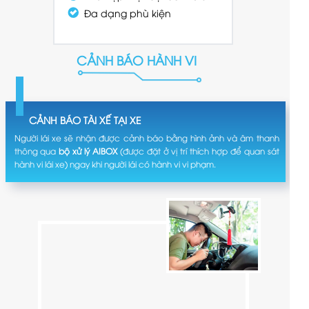
Đa dạng phù kiện
CẢNH BÁO HÀNH VI
CẢNH BÁO TÀI XẾ TẠI XE
Người lái xe sẽ nhận được cảnh báo bằng hình ảnh và âm thanh
thông qua
bộ xử lý AIBOX
(được đặt ở vị trí thích hợp để quan sát
hành vi lái xe) ngay khi người lái có hành vi vi phạm.