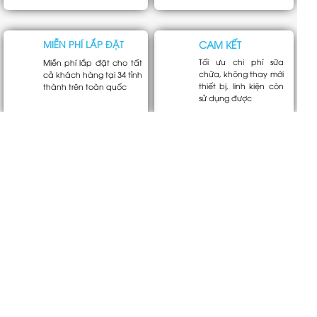
MIỄN PHÍ LẮP ĐẶT
CAM KẾT
Tối ưu chi phí sữa
Miễn phí lắp đặt cho tất
chữa, không thay mới
cả khách hàng tại 34 tỉnh
thiết bị, linh kiện còn
thành trên toàn quốc
sử dụng được
TƯ VẤN GIẢI PHÁP
GỬI