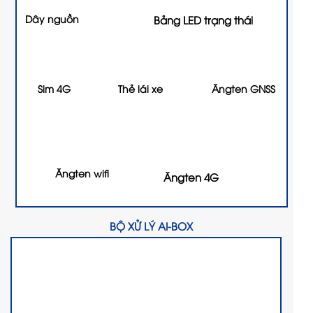
Dây nguồn
Bảng LED trạng thái
Sim 4G
Thẻ lái xe
Ăngten GNSS
Ăngten wifi
Ăngten 4G
BỘ XỬ LÝ AI-BOX