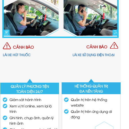
CẢNH BÁO
CẢNH BÁO
LÁI XE HÚT THUỐC
LÁI XE SỬ DỤNG ĐIỆN THOẠI
HỆ THỐNG QUẢN TRỊ
QUẢN LÝ PHƯƠNG TIỆN
ĐA NỀN TẢNG
TOÀN DIỆN 24/7
Quản trị trên hệ thống
Giám sát hành trình
website
Xem vị trí online, xem lại lộ
Quản trị trên ứng dụng di
trình
động
Ghi hình, chụp ảnh, quản lý
hình ảnh