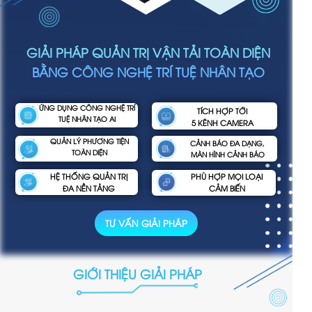
GIẢI PHÁP QUẢN TRỊ VẬN TẢI TOÀN DIỆN
BẰNG CÔNG NGHỆ TRÍ TUỆ NHÂN TẠO
ỨNG DỤNG CÔNG NGHỆ TRÍ
TÍCH HỢP TỚI
TUỆ NHÂN TẠO AI
5 KÊNH CAMERA
QUẢN LÝ PHƯƠNG TIỆN
CẢNH BÁO ĐA DẠNG,
TOÀN DIỆN
MÀN HÌNH CẢNH BÁO
HỆ THỐNG QUẢN TRỊ
PHÙ HỢP MỌI LOẠI
ĐA NỀN TẢNG
CẢM BIẾN
TƯ VẤN GIẢI PHÁP
GIỚI THIỆU GIẢI PHÁP