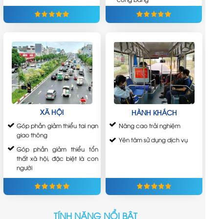
XÃ HỘI
HÀNH KHÁCH
Góp phần giảm thiểu tai nạn
Nâng cao trải nghiệm
giao thông
Yên tâm sử dụng dịch vụ
Góp phần giảm thiểu tổn
thất xã hội, đặc biệt là con
người
TÍNH NĂNG NỔI BẬT