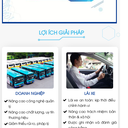
LỢI ÍCH GIẢI PHÁP
LÁI XE
DOANH NGHIỆP
Lái xe an toàn: kịp thời điều
Nâng cao công nghệ quản
chỉnh hành vi
lý
Nâng cao trách nhiệm: bản
Nâng cao chất lượng, uy tín
thân & xã hội
thương hiệu
Được ghi nhận và đánh giá
Giảm thiểu rủi ro, pháp lý
công bằng