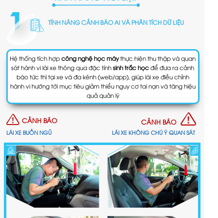
TÍNH NĂNG CẢNH BÁO AI VÀ PHÂN TÍCH DỮ LIỆU
Hệ thống tích hợp
công nghệ học máy
thực hiện thu thập và quan
sát hành vi lái xe thông qua đặc tính
sinh trắc học
để đưa ra cảnh
báo tức thì tại xe và đa kênh (web/app), giúp lái xe điều chỉnh
hành vi hướng tới mục tiêu giảm thiểu nguy cơ tai nạn và tăng hiệu
quả quản lý
CẢNH BÁO
CẢNH BÁO
LÁI XE BUỒN NGỦ
LÁI XE KHÔNG CHÚ Ý QUAN SÁT