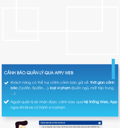
CẢNH BÁO QUẢN LÝ QUA APP/ WEB
Khách hàng có thể tuỳ chỉnh cảnh báo gửi về:
thời gian cảnh
báo
(1p/lần, 5p/lần,…),
loại vi phạm
(buồn ngủ, mất tập trung,
…)
Người quản lý sẽ nhận được cảnh báo qua
hệ thống Web, App
ngay khi lái xe có hành vi vi phạm