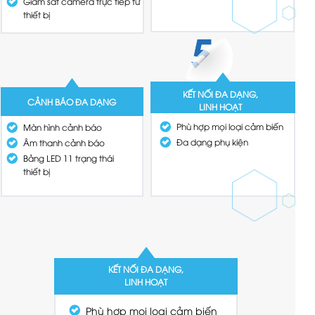
Giám sát camera trực tiếp từ
thiết bị
KẾT NỐI ĐA DẠNG,
CẢNH BÁO ĐA DẠNG
LINH HOẠT
Phù hợp mọi loại cảm biến
Màn hình cảnh báo
Đa dạng phụ kiện
Âm thanh cảnh báo
Bảng LED 11 trạng thái
thiết bị
KẾT NỐI ĐA DẠNG,
LINH HOẠT
Phù hợp mọi loại cảm biến